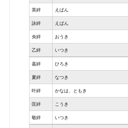
英絆
えばん
詠絆
えばん
央絆
おうき
乙絆
いつき
嘉絆
ひろき
夏絆
なつき
叶絆
かなは、ともき
匡絆
こうき
敬絆
いつき