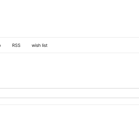
p
RSS
wish list