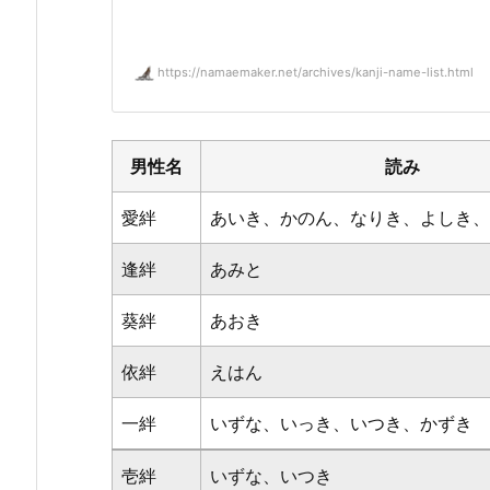
https://namaemaker.net/archives/kanji-name-list.html
男性名
読み
愛絆
あいき、かのん、なりき、よしき、
逢絆
あみと
葵絆
あおき
依絆
えはん
一絆
いずな、いっき、いつき、かずき
壱絆
いずな、いつき