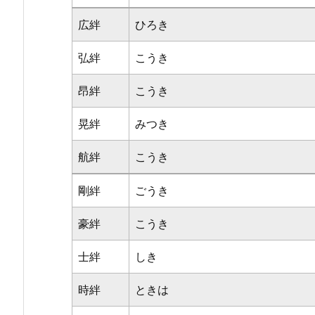
広絆
ひろき
弘絆
こうき
昂絆
こうき
晃絆
みつき
航絆
こうき
剛絆
ごうき
豪絆
こうき
士絆
しき
時絆
ときは