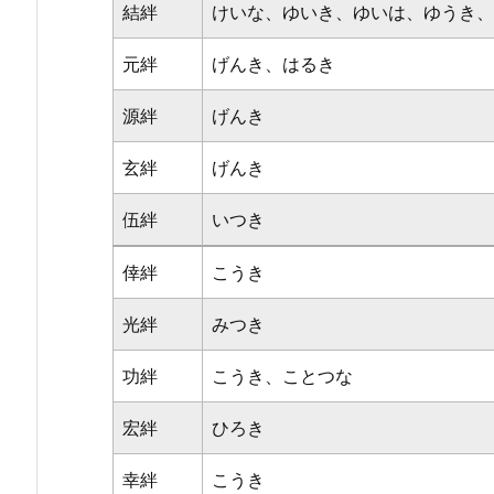
結絆
けいな、ゆいき、ゆいは、ゆうき、
元絆
げんき、はるき
源絆
げんき
玄絆
げんき
伍絆
いつき
倖絆
こうき
光絆
みつき
功絆
こうき、ことつな
宏絆
ひろき
幸絆
こうき