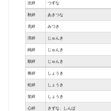
次絆
つずな
秋絆
あきつな
充絆
みつき
淳絆
じゅんき
純絆
じゅんき
順絆
じゅんき
将絆
しょうき
松絆
しょうき
笑絆
しょうき
心絆
きずな、しんば