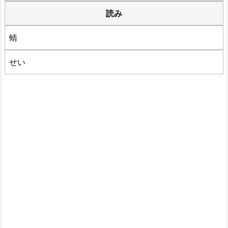
読み
蜻
せい