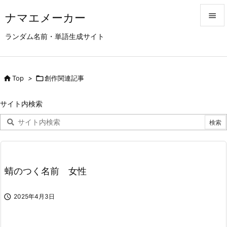
ナマエメーカー


ランダム名前・単語生成サイト
メニュ

サイド

Top
>

創作関連記事

前へ
サイト内検索

次へ

検索
蜻のつく名前 女性

2025年4月3日