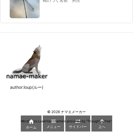
蜻のつく名前 男性
author:loup(ルー)
©
2026
ナマエメーカー




WordPress Luxeritas Theme is provided by "
Thought is free
".
メニュー
サイドバー
上へ
ホーム