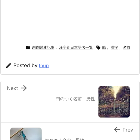

創作関連記事
,
漢字別日本語名一覧

蜻
,
漢字
,
名前

Posted by
loup

Next
門のつく名前 男性

Prev