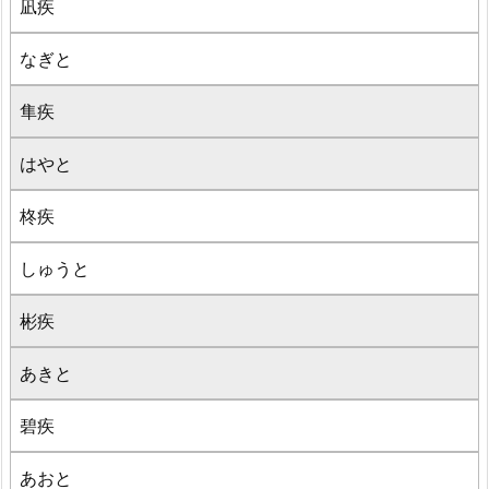
凪疾
なぎと
隼疾
はやと
柊疾
しゅうと
彬疾
あきと
碧疾
あおと