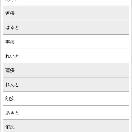
遼疾
はると
零疾
れいと
蓮疾
れんと
朗疾
あきと
侑疾