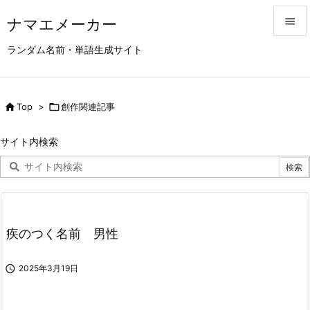
ナマエメーカー


ランダム名前・単語生成サイト
メニュ

サイド

Top
>

創作関連記事

前へ
サイト内検索

次へ

検索
疾のつく名前 男性

2025年3月19日