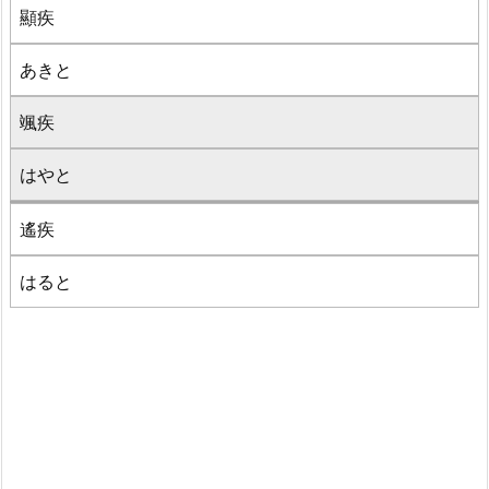
顯疾
あきと
颯疾
はやと
遙疾
はると