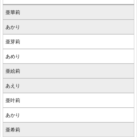
亜華莉
あかり
亜芽莉
あめり
亜絵莉
あえり
亜叶莉
あかり
亜希莉