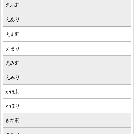
えあ莉
えあり
えま莉
えまり
えみ莉
えみり
かほ莉
かほり
きな莉