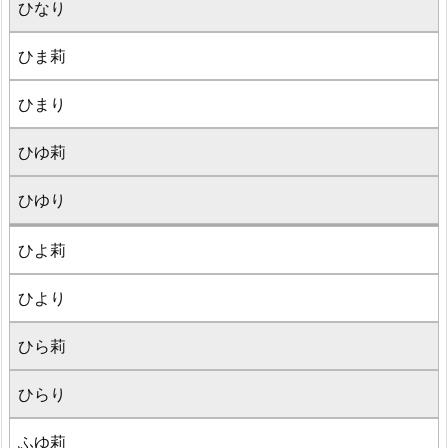
ひなり
ひま莉
ひまり
ひゆ莉
ひゆり
ひよ莉
ひより
ひら莉
ひらり
ふゆ莉