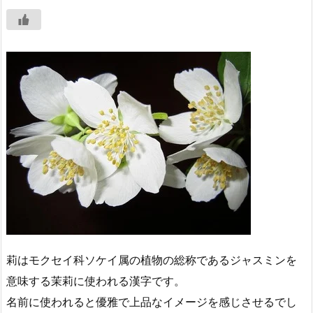
莉はモクセイ科ソケイ属の植物の総称であるジャスミンを
意味する茉莉に使われる漢字です。
名前に使われると優雅で上品なイメージを感じさせるでし