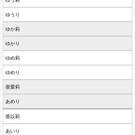
ゆう莉
ゆうり
ゆか莉
ゆかり
ゆめ莉
ゆめり
亜愛莉
あめり
亜以莉
あいり