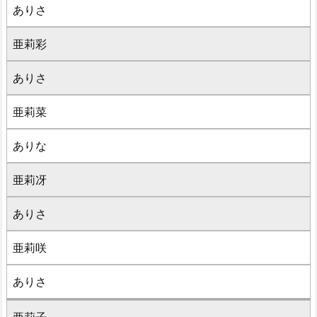
ありさ
亜莉彩
ありさ
亜莉菜
ありな
亜莉冴
ありさ
亜莉咲
ありさ