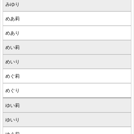
みゆり
めあ莉
めあり
めい莉
めいり
めぐ莉
めぐり
ゆい莉
ゆいり