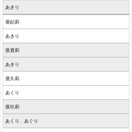
あきり
亜紀莉
あきり
亜貴莉
あきり
亜久莉
あくり
亜玖莉
あくり、あぐり