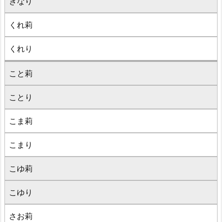
きなり
くれ莉
くれり
こと莉
ことり
こま莉
こまり
こゆ莉
こゆり
さお莉