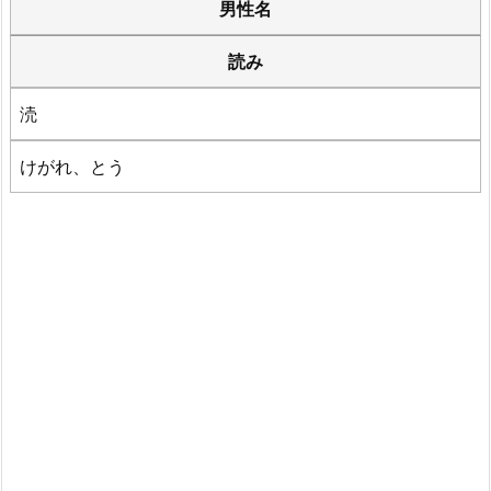
男性名
読み
涜
けがれ、とう