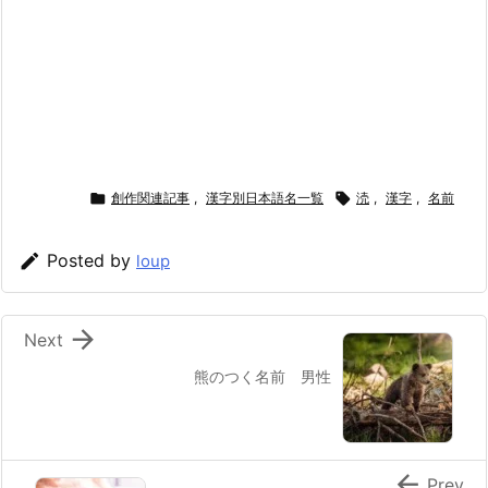

創作関連記事
,
漢字別日本語名一覧

涜
,
漢字
,
名前

Posted by
loup

Next
熊のつく名前 男性

Prev