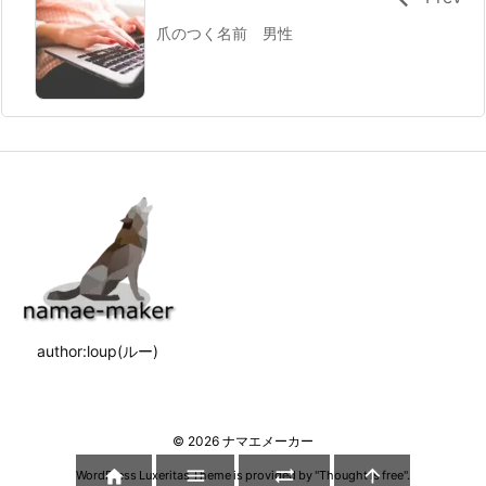
爪のつく名前 男性
author:loup(ルー)
©
2026
ナマエメーカー




WordPress Luxeritas Theme is provided by "
Thought is free
".