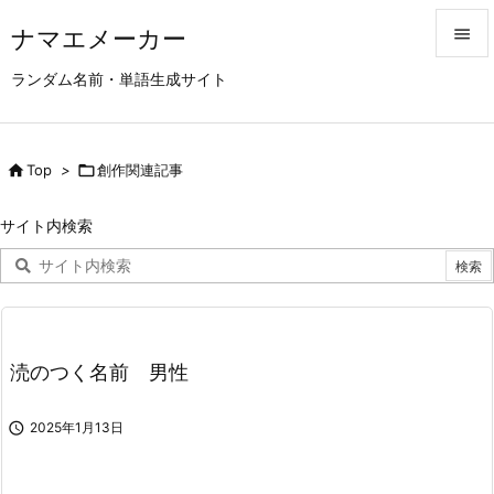
ナマエメーカー


ランダム名前・単語生成サイト
メニュ

サイド

Top
>

創作関連記事

前へ
サイト内検索

次へ

検索
涜のつく名前 男性

2025年1月13日