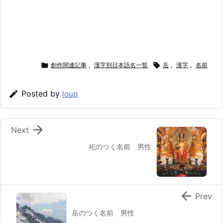

創作関連記事
,
漢字別日本語名一覧

岳
,
漢字
,
名前

Posted by
loup

Next
祀のつく名前 男性

Prev
岳のつく名前 男性