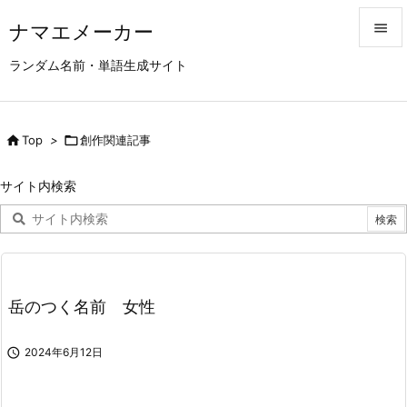
ナマエメーカー


ランダム名前・単語生成サイト
メニュ

サイド

Top
>

創作関連記事

前へ
サイト内検索

次へ

検索
岳のつく名前 女性

2024年6月12日