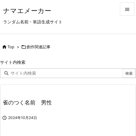
ナマエメーカー


ランダム名前・単語生成サイト
メニュ

サイド

Top
>

創作関連記事

前へ
サイト内検索

次へ

検索
雀のつく名前 男性

2024年10月24日