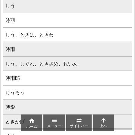
しう
時羽
しう、ときは、ときわ
時雨
しう、しぐれ、ときさめ、れいん
時雨郎
じうろう
時影




ときかげ
メニュー
サイドバー
上へ
ホーム