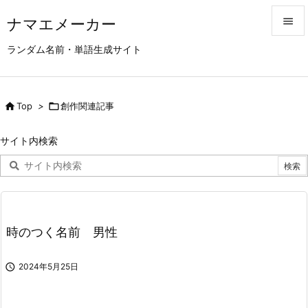
ナマエメーカー


ランダム名前・単語生成サイト
メニュ

サイド

Top
>

創作関連記事

前へ
サイト内検索

次へ

検索
時のつく名前 男性

2024年5月25日