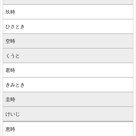
玖時
ひさとき
空時
くうと
君時
きみとき
圭時
けいじ
恵時