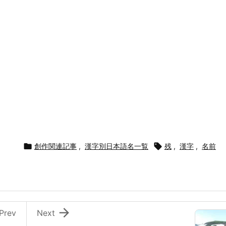

創作関連記事
,
漢字別日本語名一覧

残
,
漢字
,
名前

Prev
Next