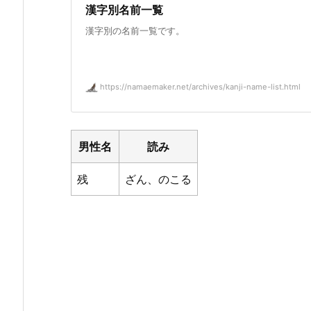
漢字別名前一覧
漢字別の名前一覧です。
https://namaemaker.net/archives/kanji-name-list.html
男性名
読み
残
ざん、のこる