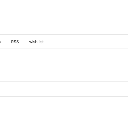
p
RSS
wish list