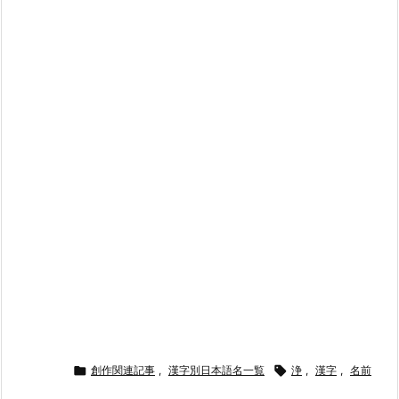

創作関連記事
,
漢字別日本語名一覧

浄
,
漢字
,
名前