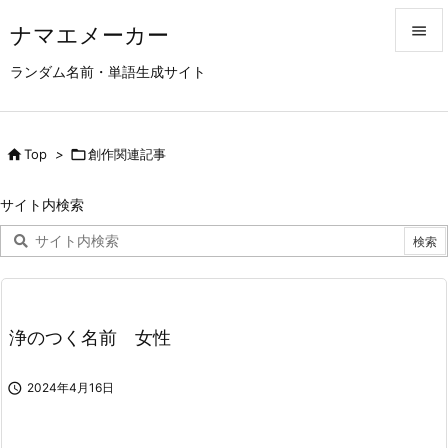
ナマエメーカー


ランダム名前・単語生成サイト
メニュ

サイド

Top
>

創作関連記事

前へ
サイト内検索

次へ

検索
浄のつく名前 女性

2024年4月16日