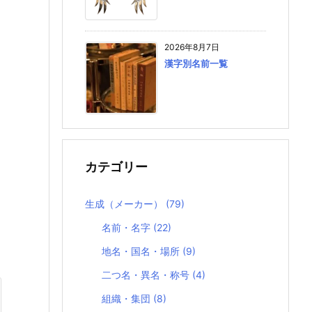
2026年8月7日
漢字別名前一覧
カテゴリー
生成（メーカー）
(79)
名前・名字
(22)
地名・国名・場所
(9)
二つ名・異名・称号
(4)
組織・集団
(8)