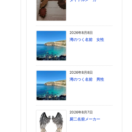
2026年8月8日
湾のつく名前 女性
2026年8月8日
湾のつく名前 男性
2026年8月7日
厨二名前メーカー