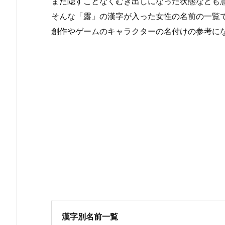
また隠すことなくむき出しになった状態なども
そんな「露」の漢字が入った女性の名前の一覧
創作やゲームのキャラクターの名付けの参考に
漢字別名前一覧