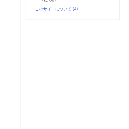
このサイトについて
(4)