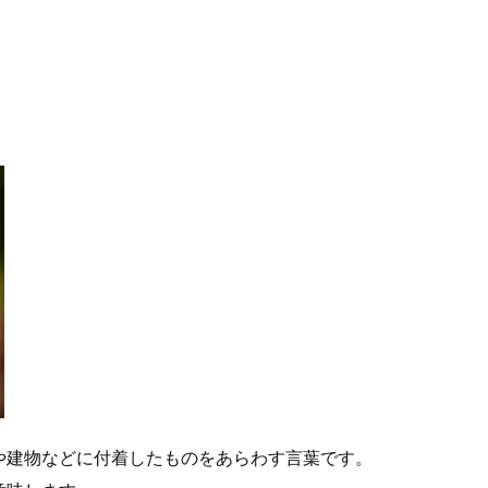
や建物などに付着したものをあらわす言葉です。