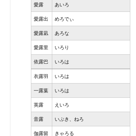
愛露
あいろ
愛露出
めろでぃ
愛露凪
あろな
愛露里
いろり
依露巴
いろは
衣露羽
いろは
一露葉
いろは
英露
えいろ
音露
いぶき、ねろ
伽露留
きゃろる