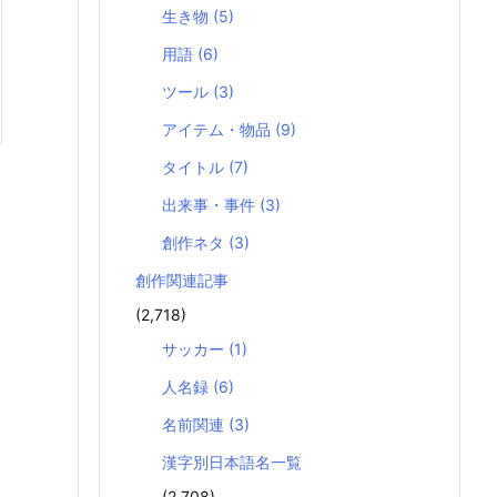
生き物
(5)
用語
(6)
ツール
(3)
アイテム・物品
(9)
タイトル
(7)
出来事・事件
(3)
創作ネタ
(3)
創作関連記事
(2,718)
サッカー
(1)
人名録
(6)
名前関連
(3)
漢字別日本語名一覧
(2,708)