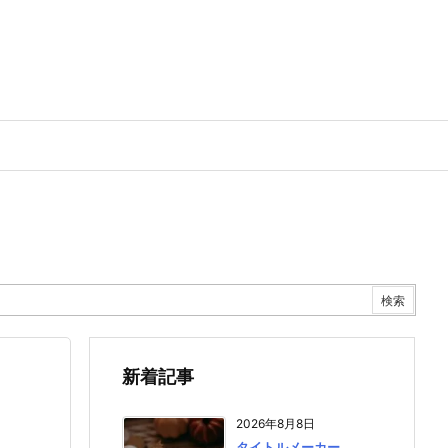
新着記事
2026年8月8日
タイトルメーカー