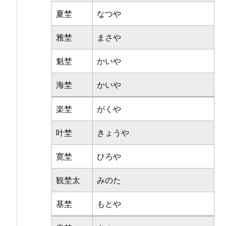
夏埜
なつや
雅埜
まさや
魁埜
かいや
海埜
かいや
楽埜
がくや
叶埜
きょうや
寛埜
ひろや
観埜太
みのた
基埜
もとや