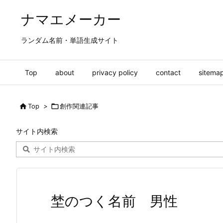
ナマエメーカー
ランダム名前・単語生成サイト
Top
about
privacy policy
contact
sitema

Top
>

創作関連記事
サイト内検索
埜のつく名前 男性