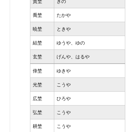
貴埜
きの
喬埜
たかや
暁埜
ときや
結埜
ゆうや、ゆの
玄埜
げんや、はるや
倖埜
ゆきや
光埜
こうや
広埜
ひろや
弘埜
こうや
耕埜
こうや