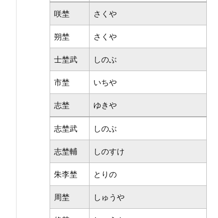
咲埜
さくや
朔埜
さくや
士埜武
しのぶ
市埜
いちや
志埜
ゆきや
志埜武
しのぶ
志埜輔
しのすけ
朱李埜
とりの
周埜
しゅうや