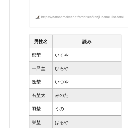
https://namaemaker.net/archives/kanji-name-list.html
男性名
読み
郁埜
いくや
一呂埜
ひろや
逸埜
いつや
右埜太
みのた
羽埜
うの
栄埜
はるや