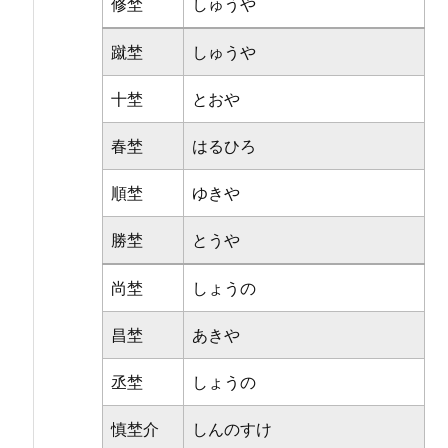
修埜
しゅうや
蹴埜
しゅうや
十埜
とおや
春埜
はるひろ
順埜
ゆきや
勝埜
とうや
尚埜
しょうの
昌埜
あきや
丞埜
しょうの
慎埜介
しんのすけ