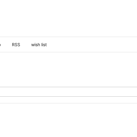
p
RSS
wish list