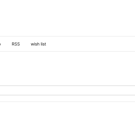
p
RSS
wish list