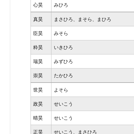
心昊
みひろ
真昊
まさひろ、まそら、まひろ
臣昊
みそら
粋昊
いきひろ
瑞昊
みずひろ
崇昊
たかひろ
世昊
よそら
政昊
せいこう
晴昊
せいこう
正昊
せいこう、まさひろ