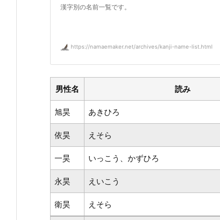
漢字別の名前一覧です。
https://namaemaker.net/archives/kanji-name-list.html
男性名
読み
旭昊
あきひろ
依昊
えそら
一昊
いっこう、かずひろ
永昊
えいこう
衛昊
えそら