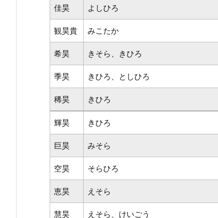
佳昊
よしひろ
観昊貴
みこたか
希昊
きそら、きひろ
季昊
きひろ、としひろ
稀昊
きひろ
輝昊
きひろ
巨昊
みそら
空昊
そらひろ
恵昊
えそら
慧昊
えそら、けいごう