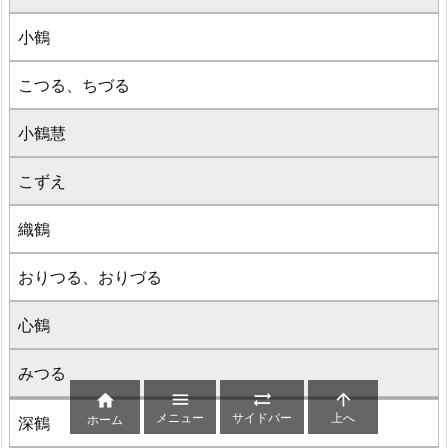
小鶴
こつる、ちづる
小鶴慧
こずえ
織鶴
おりつる、おりづる
心鶴
みつる




メニュー
サイドバー
上へ
ホーム
深鶴