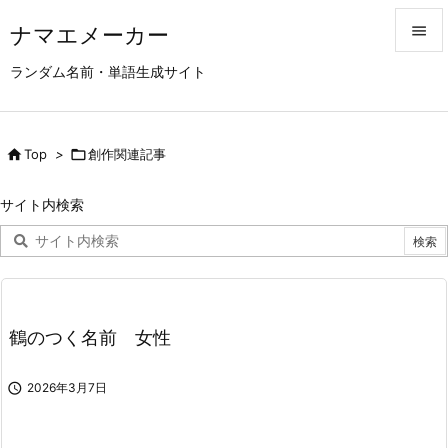
ナマエメーカー


ランダム名前・単語生成サイト
メニュ

サイド

Top
>

創作関連記事

前へ
サイト内検索

次へ

検索
鶴のつく名前 女性

2026年3月7日