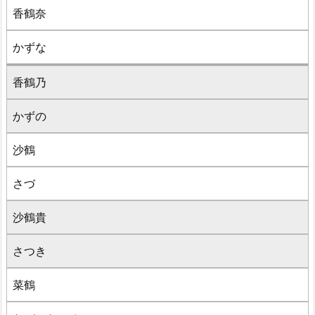
香鶴奈
かずな
香鶴乃
かずの
沙鶴
さづ
沙鶴貴
さつき
菜鶴