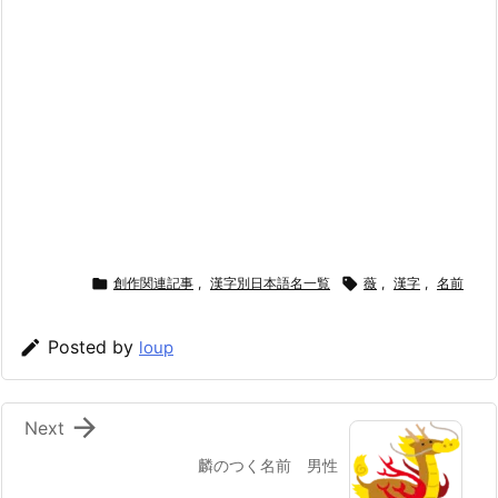

創作関連記事
,
漢字別日本語名一覧

薇
,
漢字
,
名前

Posted by
loup

Next
麟のつく名前 男性