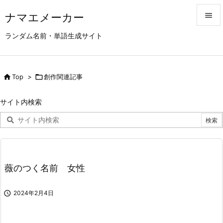
ナマエメーカー


ランダム名前・単語生成サイト
メニュ

サイド

Top
>

創作関連記事

前へ
サイト内検索

次へ

検索
薇のつく名前 女性

2024年2月4日