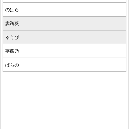
のばら
婁鵜薇
るうび
薔薇乃
ばらの