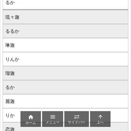
るか
琉々迦
るるか
琳迦
りんか
瑠迦
るか
麗迦
りか




メニュー
サイドバー
上へ
ホーム
恋迦