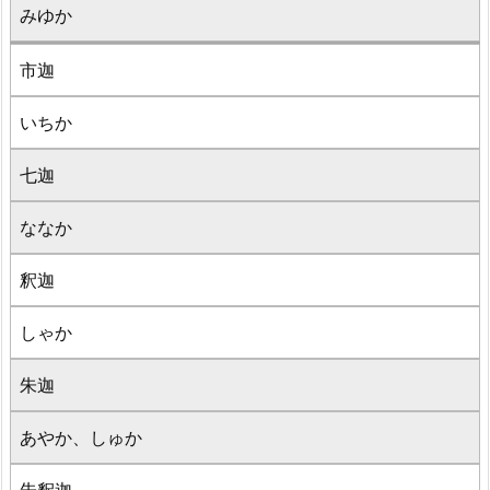
みゆか
市迦
いちか
七迦
ななか
釈迦
しゃか
朱迦
あやか、しゅか