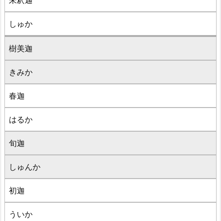
朱釈迦
しゅか
樹美迦
きみか
春迦
はるか
旬迦
しゅんか
初迦
ういか