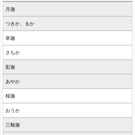
月迦
つきか、るか
幸迦
さちか
彩迦
あやか
桜迦
おうか
三釉迦