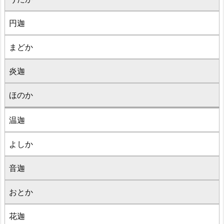
円迦
まどか
炎迦
ほのか
温迦
よしか
音迦
おとか
花迦