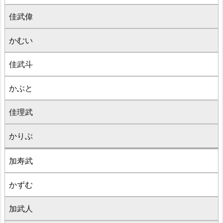
佳武偉
かむい
佳武斗
かぶと
佳理武
かりぶ
加寿武
かずむ
加武人