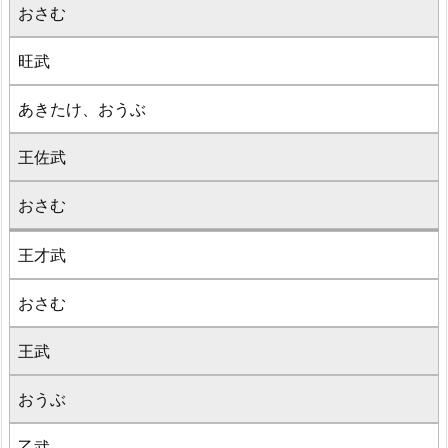
おさむ
旺武
あきたけ、おうぶ
王佐武
おさむ
王才武
おさむ
王武
おうぶ
乙武