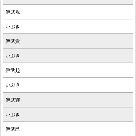
伊武規
いぶき
伊武貴
いぶき
伊武起
いぶき
伊武輝
いぶき
伊武己