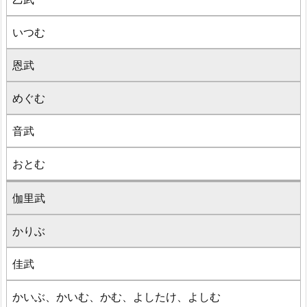
いつむ
恩武
めぐむ
音武
おとむ
伽里武
かりぶ
佳武
かいぶ、かいむ、かむ、よしたけ、よしむ