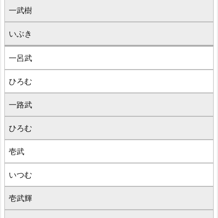
一武樹
いぶき
一呂武
ひろむ
一路武
ひろむ
壱武
いつむ
壱武輝