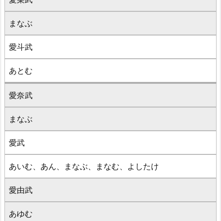
まなぶ
愛斗武
あとむ
愛奈武
まなぶ
愛武
あいむ、あん、まなぶ、まなむ、よしたけ
愛由武
あゆむ