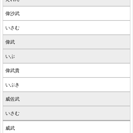
偉沙武
いさむ
偉武
いぶ
偉武貴
いぶき
威佐武
いさむ
威武