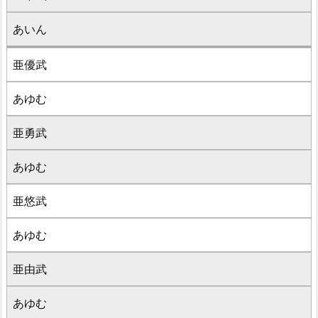
あいん
亜優武
あゆむ
亜勇武
あゆむ
亜悠武
あゆむ
亜由武
あゆむ