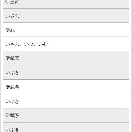
伊三武
いさむ
伊武
いさむ、いぶ、いむ
伊武喜
いぶき
伊武希
いぶき
伊武季
いぶき