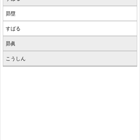
昴塁
すばる
昴眞
こうしん