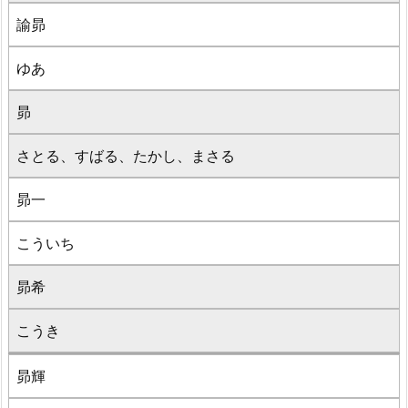
諭昴
ゆあ
昴
さとる、すばる、たかし、まさる
昴一
こういち
昴希
こうき
昴輝