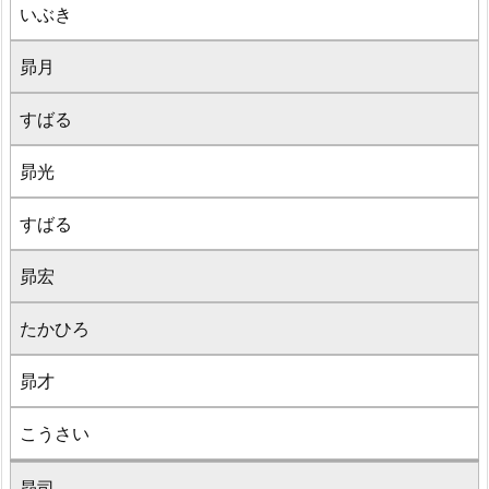
いぶき
昴月
すばる
昴光
すばる
昴宏
たかひろ
昴才
こうさい
昴司