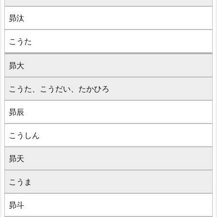
昴汰
こうた
昴大
こうた、こうだい、たかひろ
昴辰
こうしん
昴天
こうま
昴斗