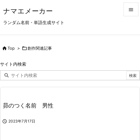
ナマエメーカー


ランダム名前・単語生成サイト
メニュ

サイド

Top
>

創作関連記事

前へ
サイト内検索

次へ

検索
昴のつく名前 男性

2023年7月17日