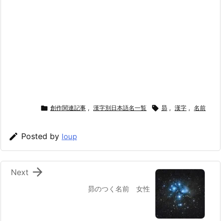

創作関連記事
,
漢字別日本語名一覧

昴
,
漢字
,
名前

Posted by
loup

Next
昴のつく名前 女性