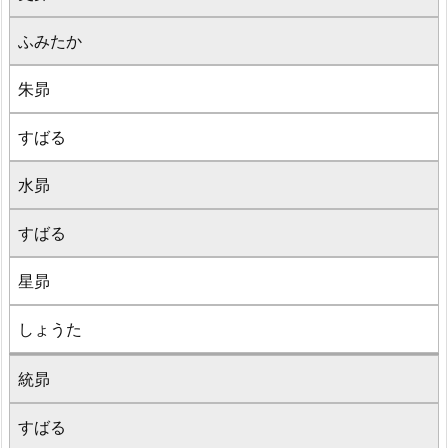
ふみたか
朱昴
すばる
水昴
すばる
星昴
しょうた
統昴
すばる