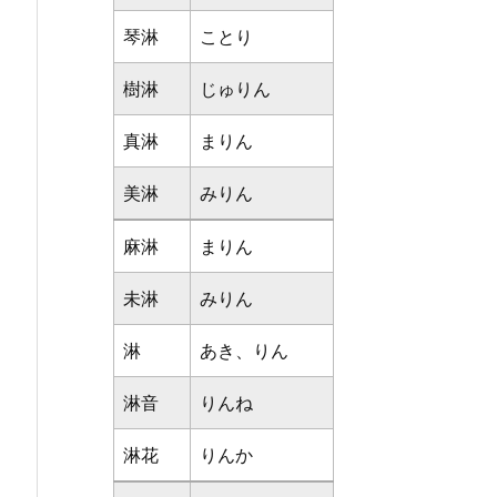
琴淋
ことり
樹淋
じゅりん
真淋
まりん
美淋
みりん
麻淋
まりん
未淋
みりん
淋
あき、りん
淋音
りんね
淋花
りんか