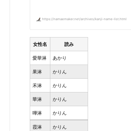
https://namaemaker.net/archives/kanji-name-list.html
女性名
読み
愛華淋
あかり
果淋
かりん
禾淋
かりん
華淋
かりん
嘩淋
かりん
霞淋
かりん