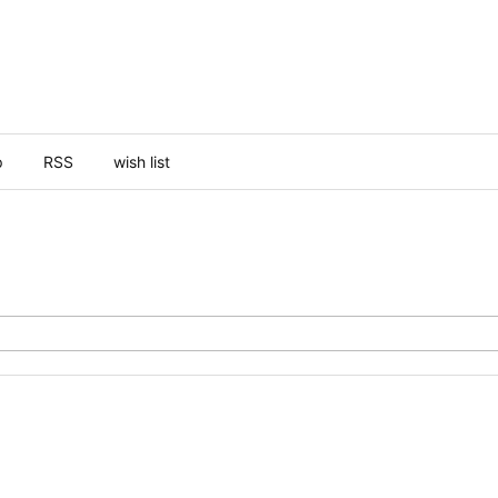
p
RSS
wish list