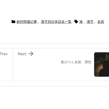

創作関連記事
,
漢字別日本語名一覧

淋
,
漢字
,
名前

Prev
Next
夜のつく名前 男性