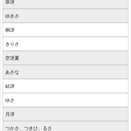
恭冴
ゆきさ
桐冴
きりさ
空冴夏
あさな
結冴
ゆさ
月冴
つかさ、つきひ、るさ