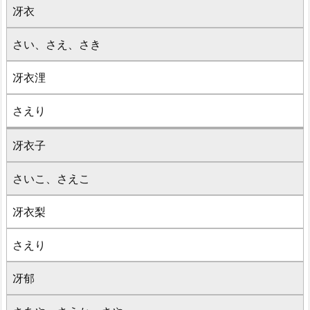
冴衣
さい、さえ、さき
冴衣浬
さえり
冴衣子
さいこ、さえこ
冴衣梨
さえり
冴郁