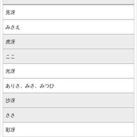
見冴
みさえ
虎冴
ここ
光冴
ありさ、みさ、みつひ
沙冴
ささ
彩冴