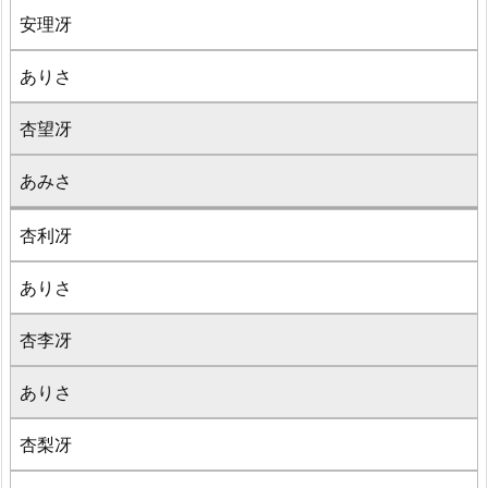
安理冴
ありさ
杏望冴
あみさ
杏利冴
ありさ
杏李冴
ありさ
杏梨冴