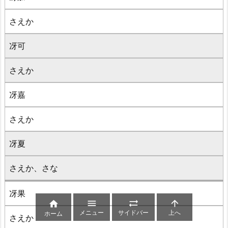
さえか
冴可
さえか
冴嘉
さえか
冴夏
さえか、さな
冴果




メニュー
サイドバー
上へ
ホーム
さえか