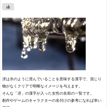
冴は氷のように澄んでいることを意味する漢字で、混じり
物がなくクリアで明晰なイメージを与えます。
そんな「冴」の漢字が入った女性の名前の一覧です。
創作やゲームのキャラクターの名付けの参考になれば幸い