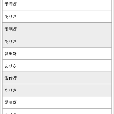
愛理冴
ありさ
愛璃冴
ありさ
愛里冴
ありさ
愛倫冴
ありさ
愛凛冴