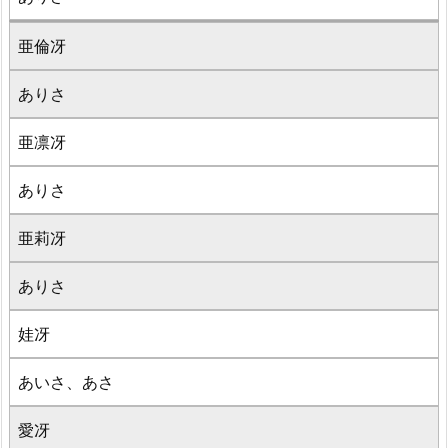
亜倫冴
ありさ
亜凛冴
ありさ
亜莉冴
ありさ
娃冴
あいさ、あさ
愛冴