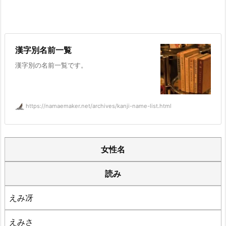
漢字別名前一覧
漢字別の名前一覧です。
https://namaemaker.net/archives/kanji-name-list.html
女性名
読み
えみ冴
えみさ