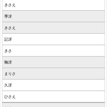
きさえ
季冴
きさえ
記冴
きさ
鞠冴
まりさ
久冴
ひさえ