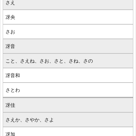
さえ
冴央
さお
冴音
こと、さえね、さお、さと、さね、さの
冴音和
さとわ
冴佳
さえか、さやか、さよ
冴加