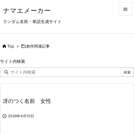
ナマエメーカー


ランダム名前・単語生成サイト
メニュ

サイド

Top
>

創作関連記事

前へ
サイト内検索

次へ

検索
冴のつく名前 女性

2026年4月10日