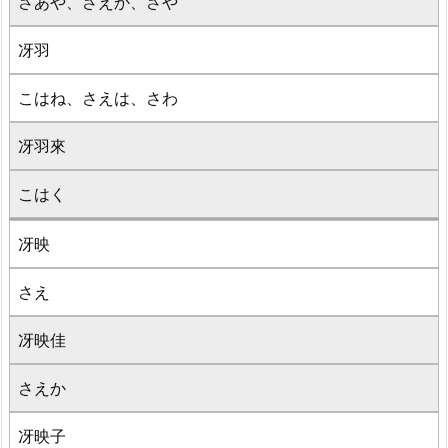
さあや、さえか、さや
冴羽
こはね、さえは、さわ
冴羽來
こはく
冴映
さえ
冴映佳
さえか
冴映子