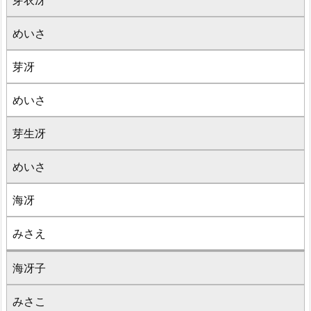
芽衣冴
めいさ
芽冴
めいさ
芽生冴
めいさ
海冴
みさえ
海冴子
みさこ