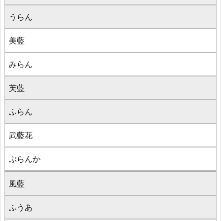
うらん
美藍
みらん
芙藍
ふらん
武藍花
ぶらんか
風藍
ふうあ