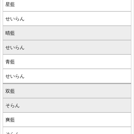
星藍
せいらん
晴藍
せいらん
青藍
せいらん
双藍
そらん
爽藍