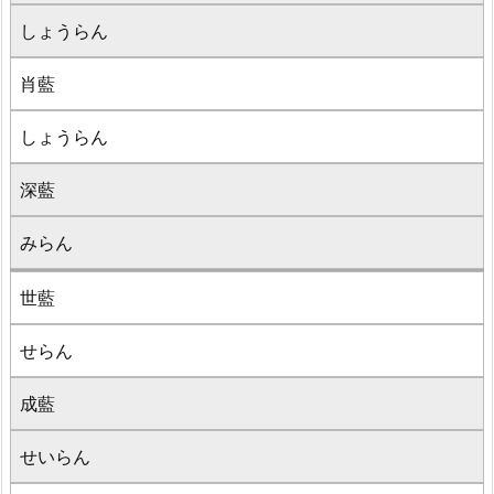
しょうらん
肖藍
しょうらん
深藍
みらん
世藍
せらん
成藍
せいらん