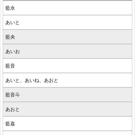
藍永
あいと
藍央
あいお
藍音
あいと、あいね、あおと
藍音斗
あおと
藍嘉