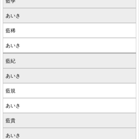
藍季
あいき
藍稀
あいき
藍紀
あいき
藍規
あいき
藍貴
あいき