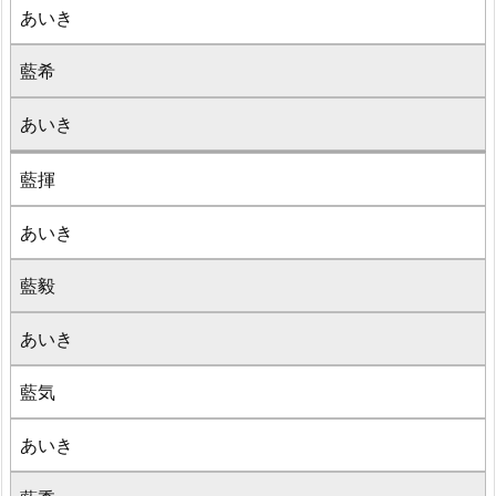
あいき
藍希
あいき
藍揮
あいき
藍毅
あいき
藍気
あいき