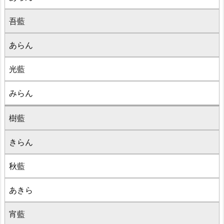
吾藍
あらん
光藍
みらん
樹藍
きらん
秋藍
あきら
宵藍