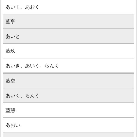
あいく、あおく
藍亨
あいと
藍玖
あいき、あいく、らんく
藍空
あいく、らんく
藍憩
あおい