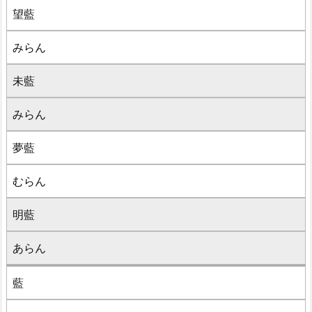
望藍
みらん
未藍
みらん
夢藍
むらん
明藍
あらん
藍