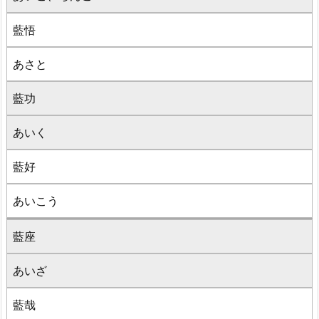
藍悟
あさと
藍功
あいく
藍好
あいこう
藍座
あいざ
藍哉