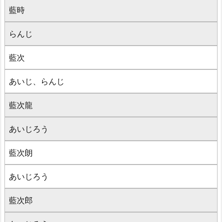
藍時
らんじ
藍次
あいじ、らんじ
藍次龍
あいじろう
藍次朗
あいじろう
藍次郎