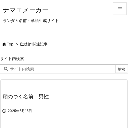
ナマエメーカー


ランダム名前・単語生成サイト
メニュ

サイド

Top
>

創作関連記事

前へ
サイト内検索

次へ

検索
翔のつく名前 男性

2025年6月15日