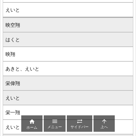
えいと
映空翔
はくと
映翔
あきと、えいと
栄偉翔
えいと
栄一翔




えいと
メニュー
サイドバー
上へ
ホーム