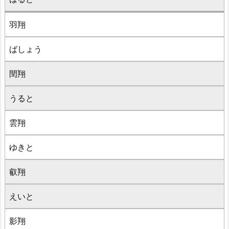
羽翔
ばしょう
閏翔
うると
雲翔
ゆきと
叡翔
えいと
影翔