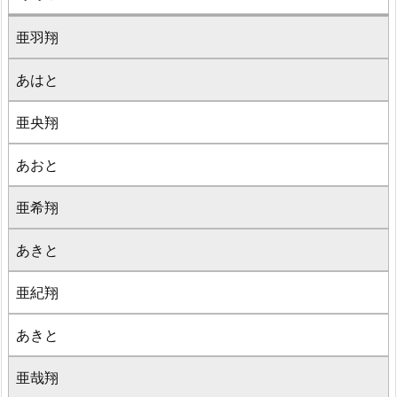
亜羽翔
あはと
亜央翔
あおと
亜希翔
あきと
亜紀翔
あきと
亜哉翔