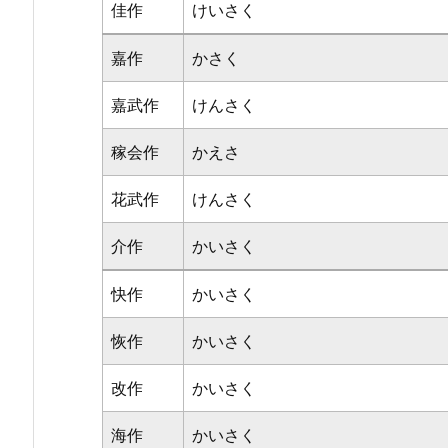
佳作
けいさく
嘉作
かさく
嘉武作
けんさく
稼会作
かえさ
花武作
けんさく
介作
かいさく
快作
かいさく
恢作
かいさく
改作
かいさく
海作
かいさく