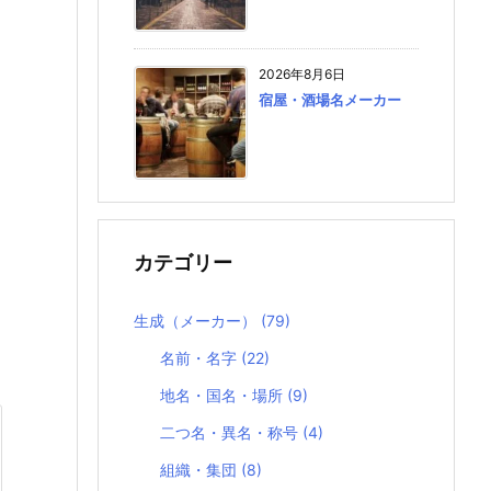
2026年8月6日
宿屋・酒場名メーカー
カテゴリー
生成（メーカー）
(79)
名前・名字
(22)
地名・国名・場所
(9)
二つ名・異名・称号
(4)
組織・集団
(8)