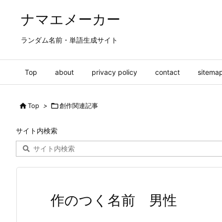
ナマエメーカー
ランダム名前・単語生成サイト
Top
about
privacy policy
contact
sitema

Top
>

創作関連記事
サイト内検索
作のつく名前 男性