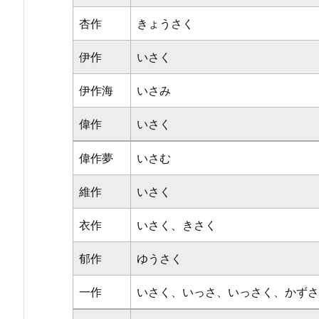
杏作
きょうさく
伊作
いさく
伊作海
いさみ
偉作
いさく
偉作夢
いさむ
維作
いさく
衣作
いさく、きさく
郁作
ゆうさく
一作
いさく、いっさ、いっさく、かずさ