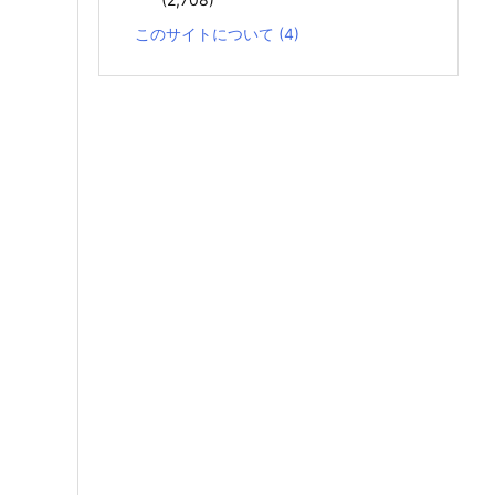
このサイトについて
(4)