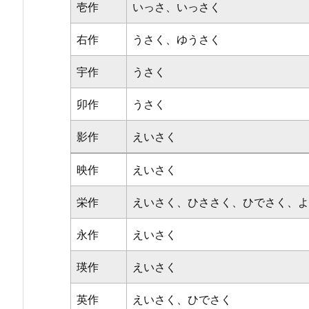
壱作
いっさ、いっさく
右作
うさく、ゆうさく
宇作
うさく
卯作
うさく
影作
えいさく
映作
えいさく
栄作
えいさく、ひささく、ひでさく、よ
永作
えいさく
瑛作
えいさく
英作
えいさく、ひでさく