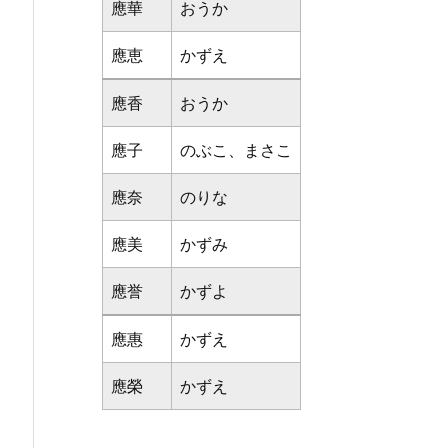
應華
おうか
應恵
かずえ
應香
おうか
應子
のぶこ、まさこ
應奈
のりな
應美
かずみ
應誉
かずよ
應惠
かずえ
應榮
かずえ