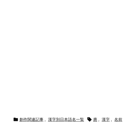

創作関連記事
,
漢字別日本語名一覧

應
,
漢字
,
名前