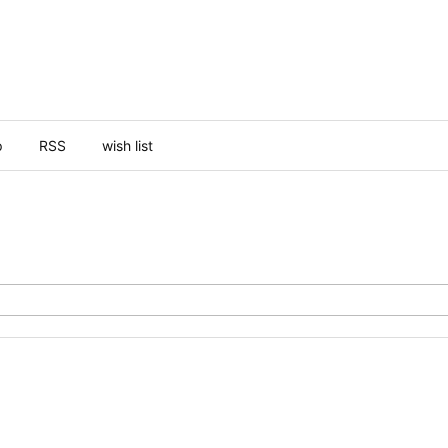
p
RSS
wish list