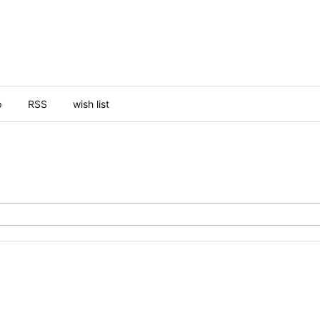
p
RSS
wish list