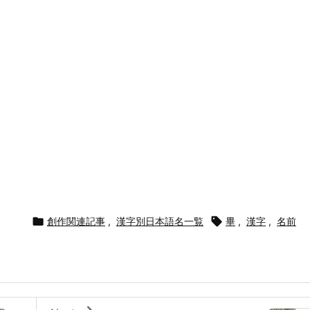

創作関連記事
,
漢字別日本語名一覧

畢
,
漢字
,
名前