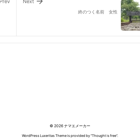

Prev
Next
終のつく名前 女性
©
2026
ナマエメーカー
WordPress Luxeritas Theme is provided by "
Thought is free
".