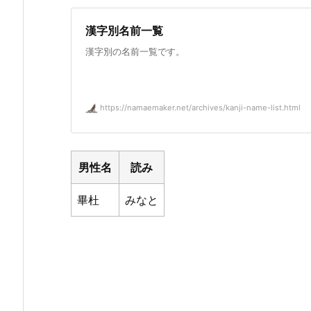
漢字別名前一覧
漢字別の名前一覧です。
https://namaemaker.net/archives/kanji-name-list.html
男性名
読み
畢杜
みなと