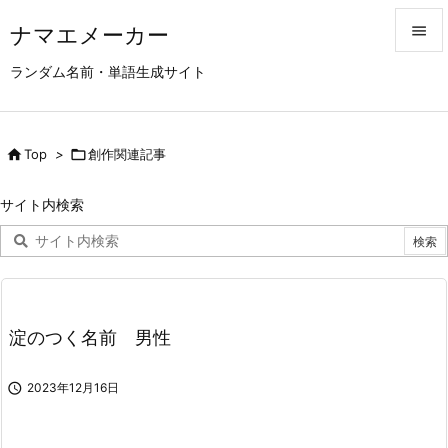
ナマエメーカー


ランダム名前・単語生成サイト
メニュ

サイド

Top
>

創作関連記事

前へ
サイト内検索

次へ

検索
淀のつく名前 男性

2023年12月16日