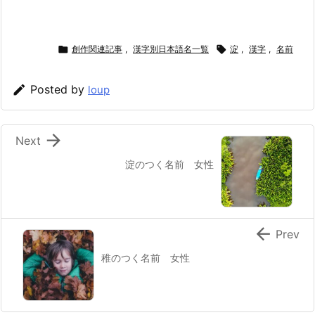

創作関連記事
,
漢字別日本語名一覧

淀
,
漢字
,
名前

Posted by
loup

Next
淀のつく名前 女性

Prev
稚のつく名前 女性