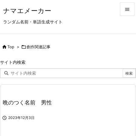
ナマエメーカー


ランダム名前・単語生成サイト
メニュ

サイド

Top
>

創作関連記事

前へ
サイト内検索

次へ

検索
晩のつく名前 男性

2023年12月3日