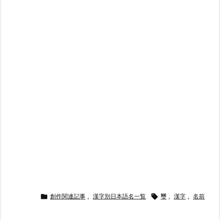

創作関連記事
,
漢字別日本語名一覧

璽
,
漢字
,
名前