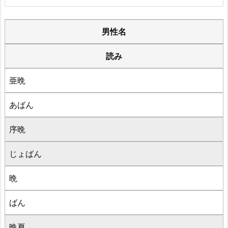
男性名
読み
亜晩
あばん
序晩
じょばん
晩
ばん
晩夏