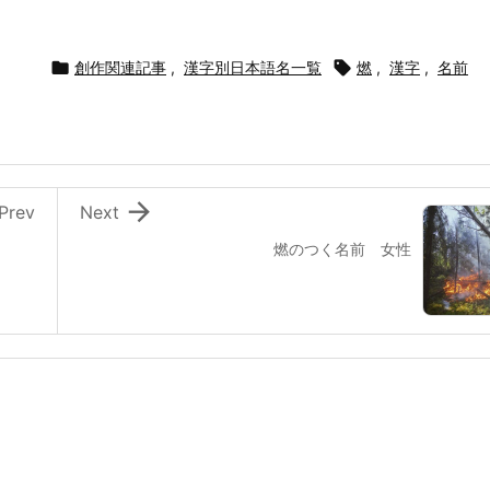

創作関連記事
,
漢字別日本語名一覧

燃
,
漢字
,
名前

Prev
Next
燃のつく名前 女性