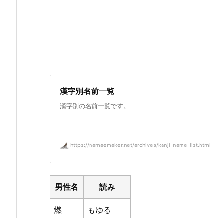
漢字別名前一覧
漢字別の名前一覧です。
https://namaemaker.net/archives/kanji-name-list.html
男性名
読み
燃
もゆる