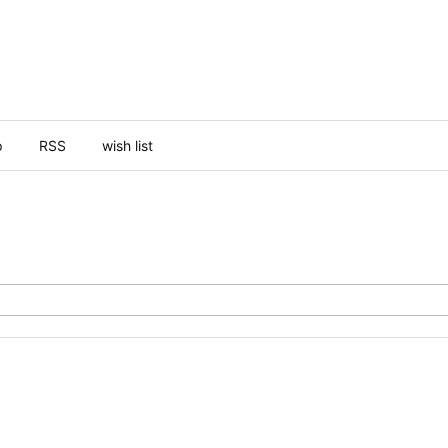
p
RSS
wish list