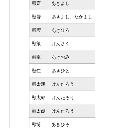
顯嘉
あきよし
顯馨
あきよし、たかよし
顯宏
あきひろ
顯策
けんさく
顯臣
あきおみ
顯仁
あきひと
顯太朗
けんたろう
顯太郎
けんたろう
顯太朗
けんたろう
顯博
あきひろ