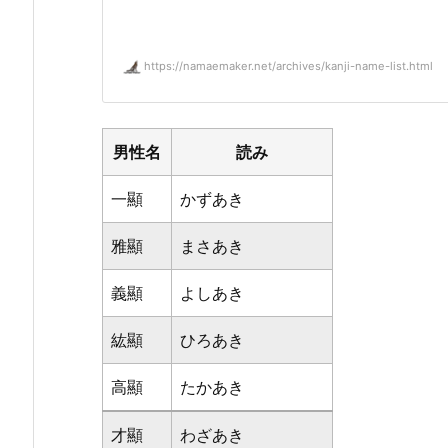
https://namaemaker.net/archives/kanji-name-list.html
男性名
読み
一顯
かずあき
雅顯
まさあき
義顯
よしあき
紘顯
ひろあき
高顯
たかあき
才顯
わざあき