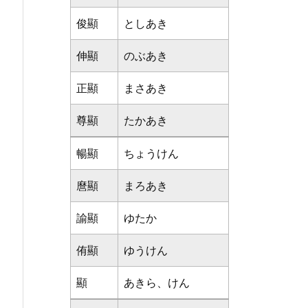
俊顯
としあき
伸顯
のぶあき
正顯
まさあき
尊顯
たかあき
暢顯
ちょうけん
麿顯
まろあき
諭顯
ゆたか
侑顯
ゆうけん
顯
あきら、けん