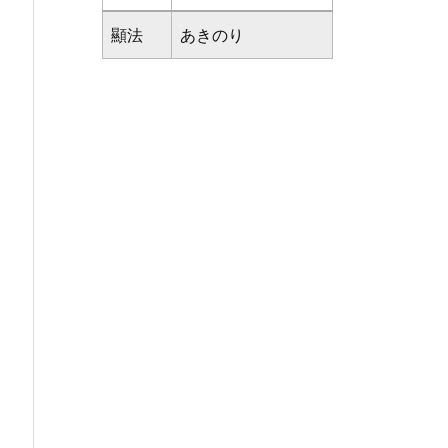
顯法
あきのり