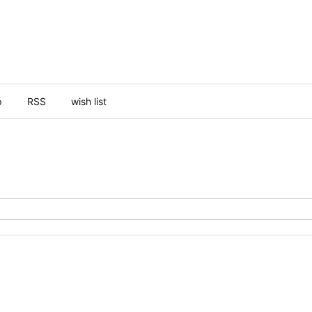
p
RSS
wish list