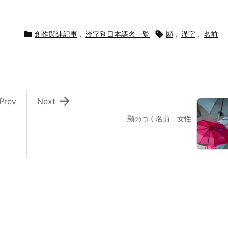

創作関連記事
,
漢字別日本語名一覧

顯
,
漢字
,
名前

Prev
Next
顯のつく名前 女性