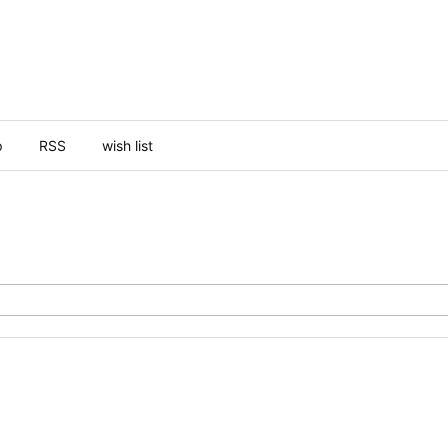
p
RSS
wish list