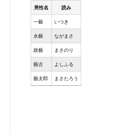
男性名
読み
一藝
いつき
永藝
ながまさ
政藝
まさのり
藝古
よしふる
藝太郎
まさたろう