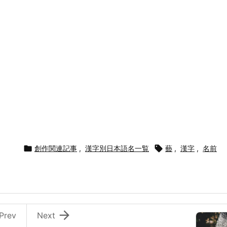

創作関連記事
,
漢字別日本語名一覧

藝
,
漢字
,
名前

Prev
Next