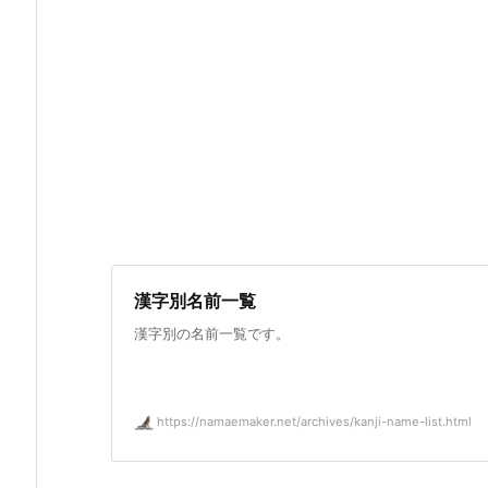
漢字別名前一覧
漢字別の名前一覧です。
https://namaemaker.net/archives/kanji-name-list.html