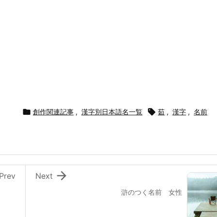

創作関連記事
,
漢字別日本語名一覧

茹
,
漢字
,
名前

Prev
Next
滸のつく名前 女性