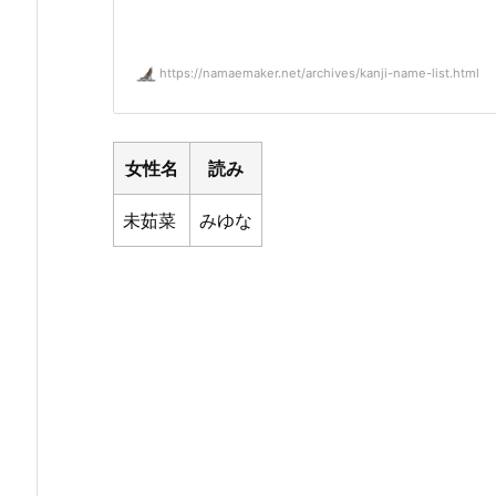
https://namaemaker.net/archives/kanji-name-list.html
女性名
読み
未茹菜
みゆな