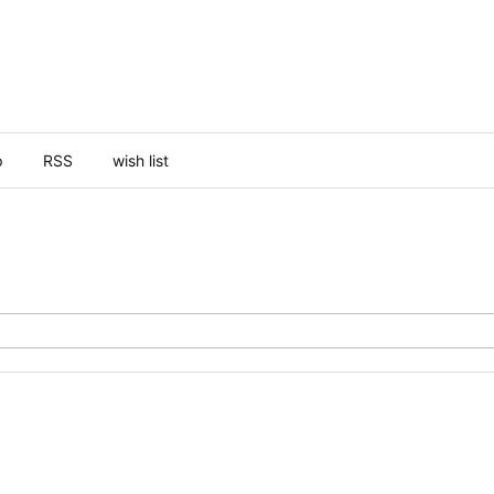
p
RSS
wish list