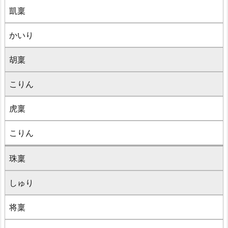
凱稟
かいり
胡稟
こりん
虎稟
こりん
珠稟
しゅり
将稟