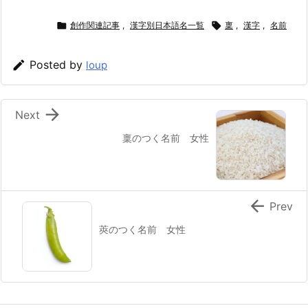

創作関連記事
,
漢字別日本語名一覧

稟
,
漢字
,
名前

Posted by
loup

Next
稟のつく名前 女性

Prev
莢のつく名前 女性