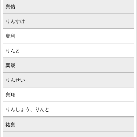
稟佑
りんすけ
稟利
りんと
稟晟
りんせい
稟翔
りんしょう、りんと
祐稟