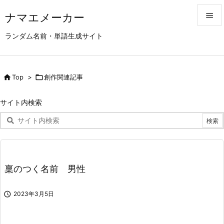
ナマエメーカー


ランダム名前・単語生成サイト
メニュ

サイド

Top
>

創作関連記事

前へ
サイト内検索

次へ

検索
稟のつく名前 男性

2023年3月5日