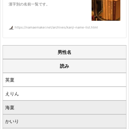
漢字別の名前一覧です。
https://namaemaker.net/archives/kanji-name-list.html
男性名
読み
英稟
えりん
海稟
かいり