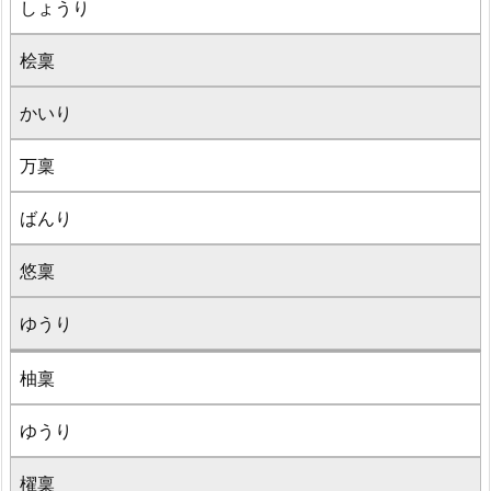
しょうり
桧稟
かいり
万稟
ばんり
悠稟
ゆうり
柚稟
ゆうり
櫂稟