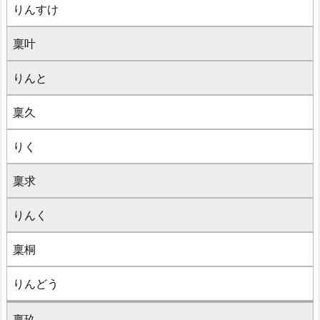
りんすけ
稟叶
りんと
稟久
りく
稟求
りんく
稟桐
りんどう
稟玖