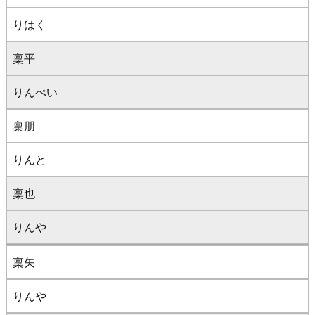
りはく
稟平
りんぺい
稟朋
りんと
稟也
りんや
稟矢
りんや