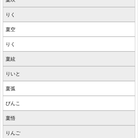
りく
稟空
りく
稟絃
りいと
稟弧
ぴんこ
稟悟
りんご