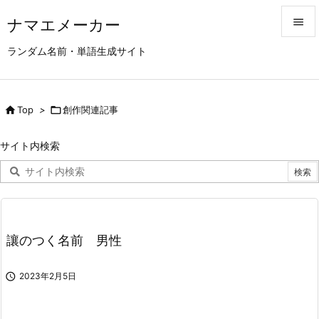
ナマエメーカー


ランダム名前・単語生成サイト
メニュ

サイド

Top
>

創作関連記事

前へ
サイト内検索

次へ

検索
讓のつく名前 男性

2023年2月5日