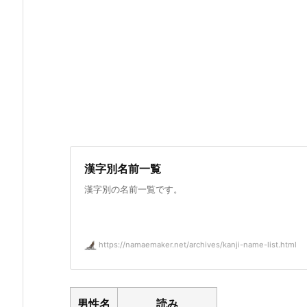
漢字別名前一覧
漢字別の名前一覧です。
https://namaemaker.net/archives/kanji-name-list.html
男性名
読み