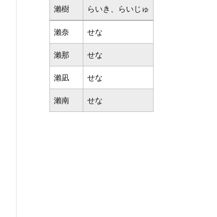
瀨樹
らいき、らいじゅ
瀨奈
せな
瀨那
せな
瀨凪
せな
瀨南
せな