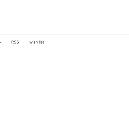
p
RSS
wish list