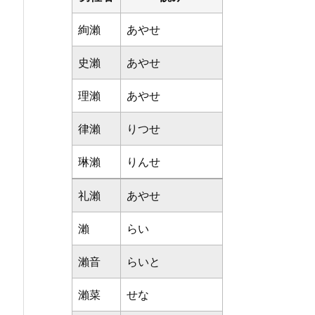
絢瀨
あやせ
史瀨
あやせ
理瀨
あやせ
律瀨
りつせ
琳瀨
りんせ
礼瀨
あやせ
瀨
らい
瀨音
らいと
瀨菜
せな