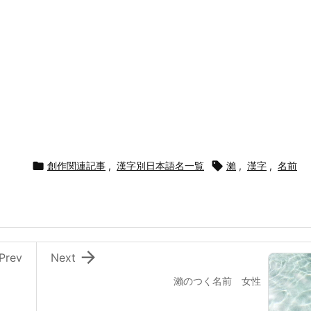

創作関連記事
,
漢字別日本語名一覧

瀨
,
漢字
,
名前

Prev
Next
瀨のつく名前 女性