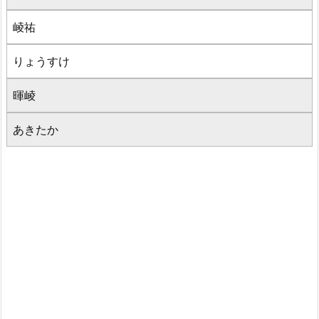
崚祐
りょうすけ
暉崚
あきたか