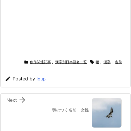

創作関連記事
,
漢字別日本語名一覧

崚
,
漢字
,
名前

Posted by
loup

Next
鶚のつく名前 女性