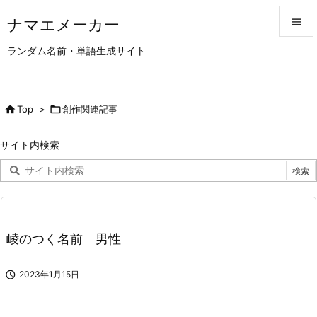
ナマエメーカー


ランダム名前・単語生成サイト
メニュ

サイド

Top
>

創作関連記事

前へ
サイト内検索

次へ

検索
崚のつく名前 男性

2023年1月15日