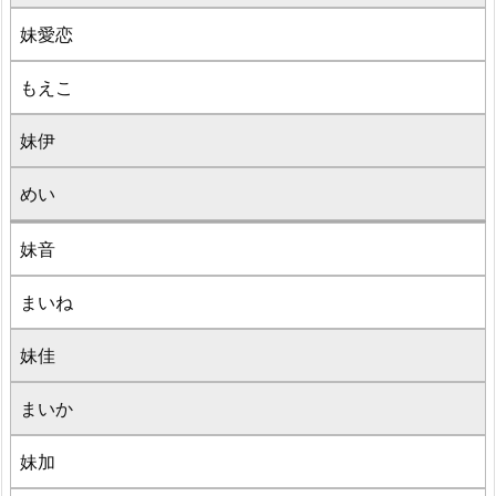
妹愛恋
もえこ
妹伊
めい
妹音
まいね
妹佳
まいか
妹加