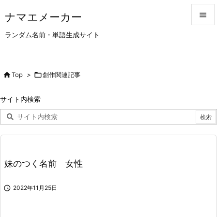
ナマエメーカー


ランダム名前・単語生成サイト
メニュ

サイド

Top
>

創作関連記事

前へ
サイト内検索

次へ

検索
妹のつく名前 女性

2022年11月25日