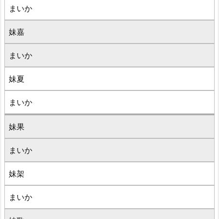
まいか
妹嘉
まいか
妹夏
まいか
妹果
まいか
妹架
まいか