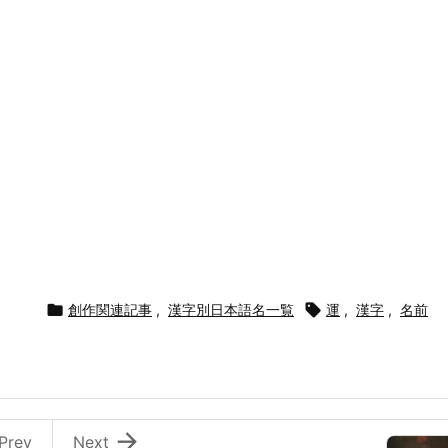

創作関連記事
,
漢字別日本語名一覧

運
,
漢字
,
名前

Prev
Next