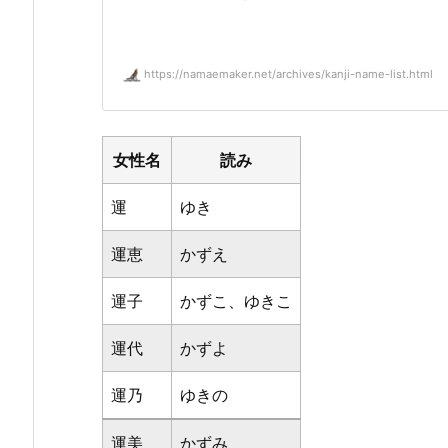
https://namaemaker.net/archives/kanji-name-list.html
女性名
読み
運
ゆき
運恵
かずえ
運子
かずこ、ゆきこ
運代
かずよ
運乃
ゆきの
運美
かずみ