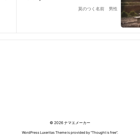
莫のつく名前 男性
©
2026
ナマエメーカー
WordPress Luxeritas Theme is provided by "
Thought is free
".