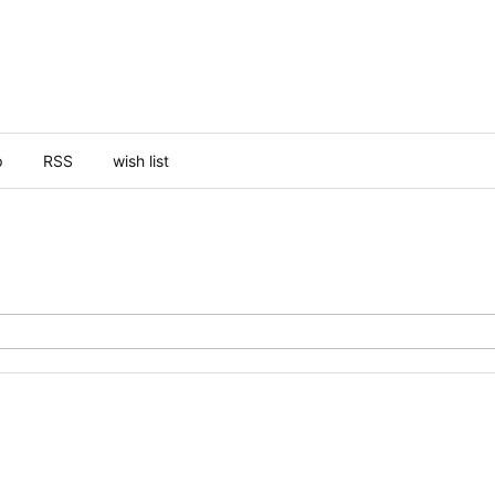
p
RSS
wish list