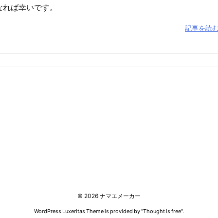
なれば幸いです。
記事を読
©
2026
ナマエメーカー
WordPress Luxeritas Theme is provided by "
Thought is free
".