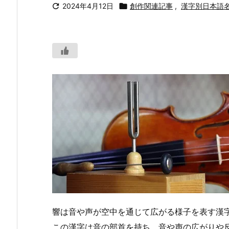

2024年4月12日

創作関連記事
,
漢字別日本語
響は音や声が空中を通じて広がる様子を表す漢
この漢字は音の部首を持ち、音や声の広がりや