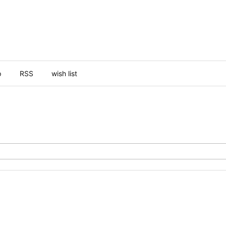
p
RSS
wish list