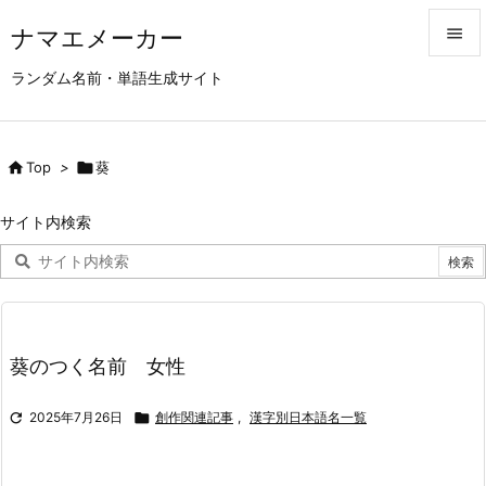
ナマエメーカー


ランダム名前・単語生成サイト
メニュ

サイド

Top
>

葵

前へ
サイト内検索

次へ

検索
葵のつく名前 女性

2025年7月26日

創作関連記事
,
漢字別日本語名一覧