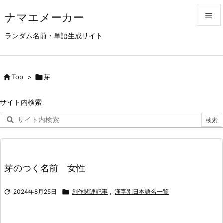
ナマエメーカー


ランダム名前・単語生成サイト
メニュ

サイド

Top
>

芽

前へ
サイト内検索

次へ

検索
芽のつく名前 女性

2024年8月25日

創作関連記事
,
漢字別日本語名一覧