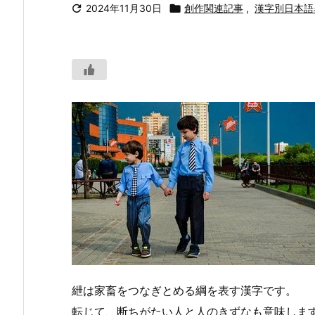

2024年11月30日

創作関連記事
,
漢字別日本語
紲は家畜をつなぎとめる綱を表す漢字です。
転じて、断ちがたい人と人のきずなも意味しま