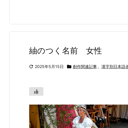
紬のつく名前 女性

2025年5月15日

創作関連記事
,
漢字別日本語