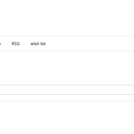
p
RSS
wish list