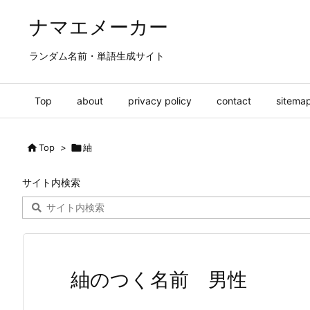
ナマエメーカー
ランダム名前・単語生成サイト
Top
about
privacy policy
contact
sitema

Top
>

紬
サイト内検索
紬のつく名前 男性