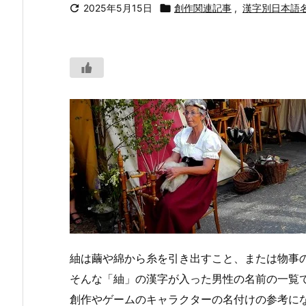

2025年5月15日

創作関連記事
,
漢字別日本語
紬は繭や綿から糸を引き出すこと、または物事
そんな「紬」の漢字が入った男性の名前の一覧
創作やゲームのキャラクターの名付けの参考に