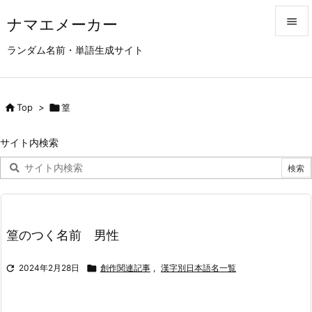
ナマエメーカー


ランダム名前・単語生成サイト
メニュ

サイド

Top
>

篁

前へ
サイト内検索

次へ

検索
篁のつく名前 男性

2024年2月28日

創作関連記事
,
漢字別日本語名一覧