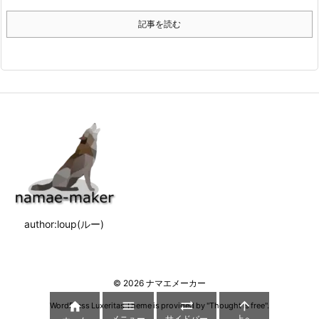
記事を読む
author:loup(ルー)
©
2026
ナマエメーカー




WordPress Luxeritas Theme is provided by "
Thought is free
".
メニュー
サイドバー
上へ