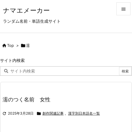
ナマエメーカー


ランダム名前・単語生成サイト
メニュ

サイド

Top
>

濡

前へ
サイト内検索

次へ

検索
濡のつく名前 女性

2025年3月28日

創作関連記事
,
漢字別日本語名一覧