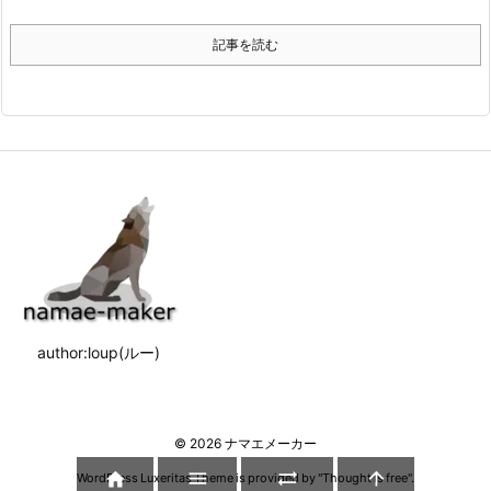
記事を読む
author:loup(ルー)
©
2026
ナマエメーカー




WordPress Luxeritas Theme is provided by "
Thought is free
".