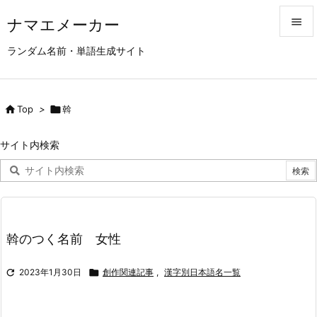
ナマエメーカー


ランダム名前・単語生成サイト
メニュ

サイド

Top
>

斡

前へ
サイト内検索

次へ

検索
斡のつく名前 女性

2023年1月30日

創作関連記事
,
漢字別日本語名一覧