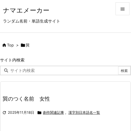
ナマエメーカー


ランダム名前・単語生成サイト
メニュ

サイド

Top
>

巽

前へ
サイト内検索

次へ

検索
巽のつく名前 女性

2025年11月18日

創作関連記事
,
漢字別日本語名一覧