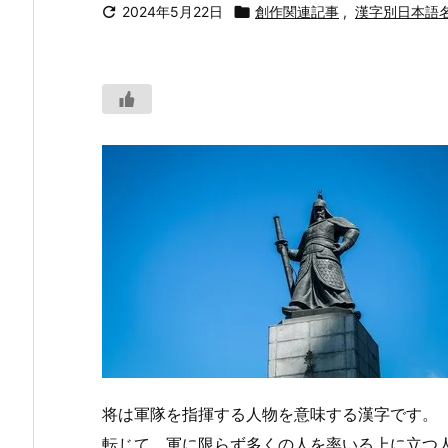

2024年5月22日

創作関連記事
,
漢字別日本語
将は軍隊を指揮する人物を意味する漢字です。
転じて、軍に限らず多くの人を率いる上に立つ