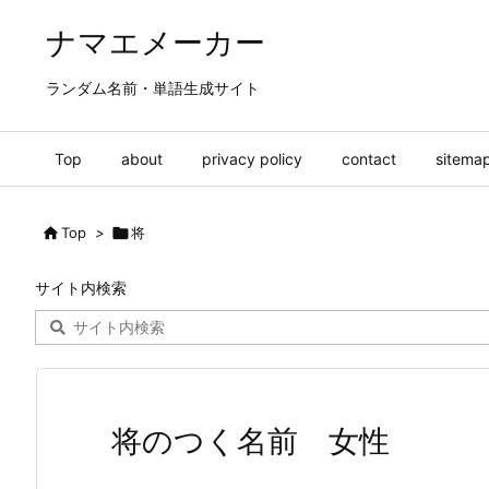
ナマエメーカー
ランダム名前・単語生成サイト
Top
about
privacy policy
contact
sitema

Top
>

将
サイト内検索
将のつく名前 女性