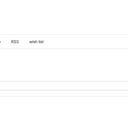
p
RSS
wish list