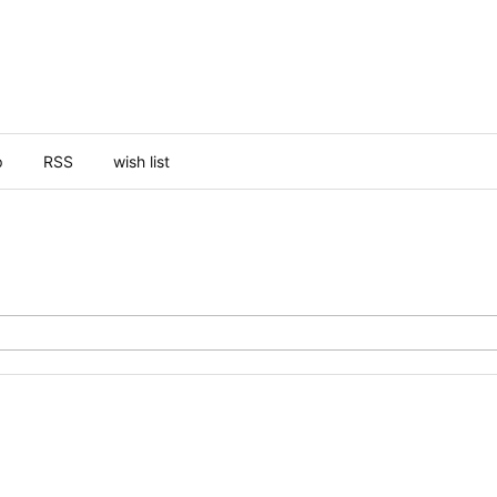
p
RSS
wish list