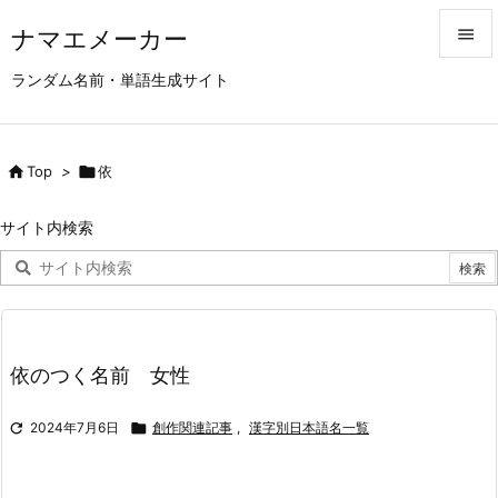
ナマエメーカー


ランダム名前・単語生成サイト
メニュ

サイド

Top
>

依

前へ
サイト内検索

次へ

検索
依のつく名前 女性

2024年7月6日

創作関連記事
,
漢字別日本語名一覧